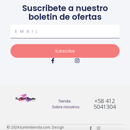
Suscribete a nuestro
boletin de ofertas
Your
email
Subscribe
F
I
a
n
c
s
e
t
b
a
o
g
o
r
k
a
+58 412
-
m
Tienda
5041304
f
Sobre nosotros
F
I
© 2024 tuminitienda.com. Design
a
n