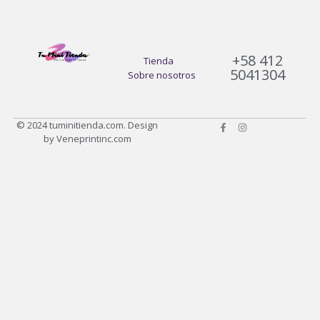
+58 412
Tienda
5041304
Sobre nosotros
F
I
© 2024 tuminitienda.com. Design
a
n
by Veneprintinc.com
c
s
e
t
b
a
o
g
o
r
k
a
-
m
f