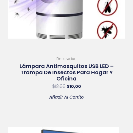
Decoración
Lámpara Antimosquitos USB LED –
Trampa De Insectos Para Hogar Y
Oficina
$
12,00
$
10,00
Añadir Al Carrito
Original
Current