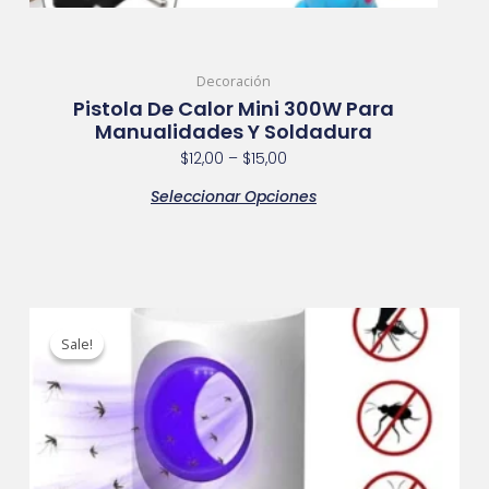
en
la
página
Decoración
de
Pistola De Calor Mini 300W Para
producto
Manualidades Y Soldadura
$
12,00
–
$
15,00
Seleccionar Opciones
Original
Current
price
price
Sale!
Sale!
was:
is:
$12,00.
$10,00.