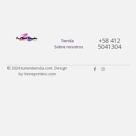
+58 412
Tienda
5041304
Sobre nosotros
F
I
© 2024 tuminitienda.com. Design
a
n
by Veneprintinc.com
c
s
e
t
b
a
o
g
o
r
k
a
-
m
f