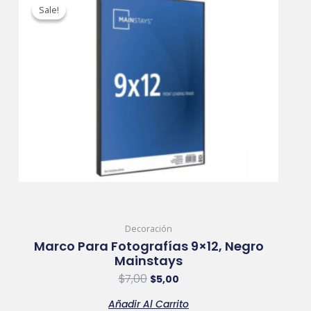
price
price
Sale!
Sale!
was:
is:
$7,00.
$5,00.
Decoración
Marco Para Fotografías 9×12, Negro
Mainstays
$
7,00
$
5,00
Añadir Al Carrito