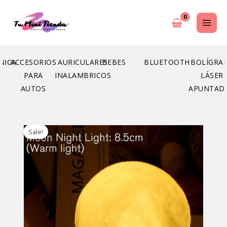
Ir
al
contenido
NICA
ACCESORIOS
AURICULARES
BEBES
BLUETOOTH
BOLÍGRA
PARA
INALAMBRICOS
LÁSER
AUTOS
APUNTAD
Sale!