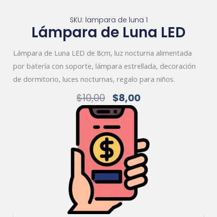
SKU: lampara de luna 1
Lámpara de Luna LED
Lámpara de Luna LED de 8cm, luz nocturna alimentada
por batería con soporte, lámpara estrellada, decoración
de dormitorio, luces nocturnas, regalo para niños.
Original
Current
$
10,00
$
8,00
Price
Price
Was:
Is:
$10,00.
$8,00.