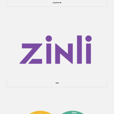
pagomovil
Zinli