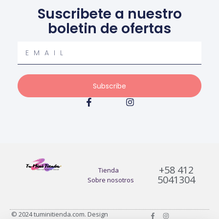
Suscribete a nuestro
boletin de ofertas
Your
email
Subscribe
F
I
a
n
c
s
e
t
b
a
o
g
o
r
k
a
+58 412
-
m
Tienda
5041304
f
Sobre nosotros
F
I
© 2024 tuminitienda.com. Design
a
n