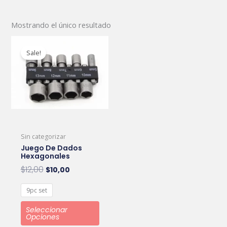
Mostrando el único resultado
Original
Current
Este
price
price
Sale!
producto
was:
is:
tiene
$12,00.
$10,00.
múltiples
variantes.
Las
opciones
Sin categorizar
se
Juego De Dados
pueden
Hexagonales
elegir
$
12,00
$
10,00
en
9pc set
la
página
Seleccionar
Opciones
de