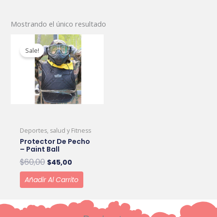
Mostrando el único resultado
Original
Current
price
price
Sale!
was:
is:
$60,00.
$45,00.
Deportes, salud y Fitness
Protector De Pecho
– Paint Ball
$
60,00
$
45,00
Añadir Al Carrito