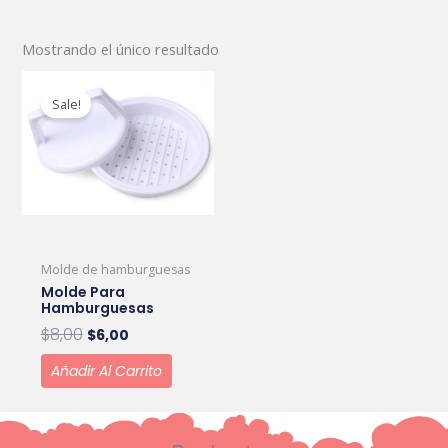
Mostrando el único resultado
Original
Current
price
price
Sale!
was:
is:
$8,00.
$6,00.
Molde de hamburguesas
Molde Para
Hamburguesas
$
8,00
$
6,00
Añadir Al Carrito