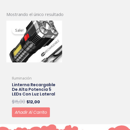
Mostrando el único resultado
Original
Current
price
price
Sale!
was:
is:
$15,00.
$12,00.
Iluminación
Linterna Recargable
De Alta Potencia 5
LEDs Con Luz Lateral
$
15,00
$
12,00
Añadir Al Carrito