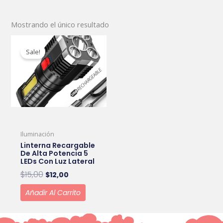
Mostrando el único resultado
Original
Current
price
price
Sale!
was:
is:
$15,00.
$12,00.
Iluminación
Linterna Recargable
De Alta Potencia 5
LEDs Con Luz Lateral
$
15,00
$
12,00
Añadir Al Carrito