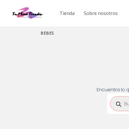
Ir
al
Tienda
Sobre nosotros
contenido
BEBES
Encuentra lo q
Búsqued
de
product