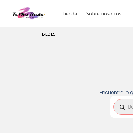
Ir
al
Tienda
Sobre nosotros
contenido
BEBES
Encuentra lo q
Búsqued
de
product