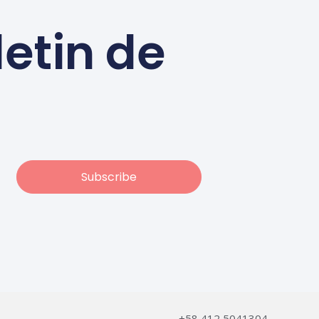
letin de
Subscribe
+58 412 5041304