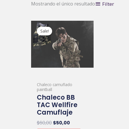
Filter
Mostrando el único resultado
Original
Current
price
price
Sale!
was:
is:
$60,00.
$50,00.
Chaleco camuflado
paintball
Chaleco BB
TAC Wellfire
Camuflaje
$
60,00
$
50,00