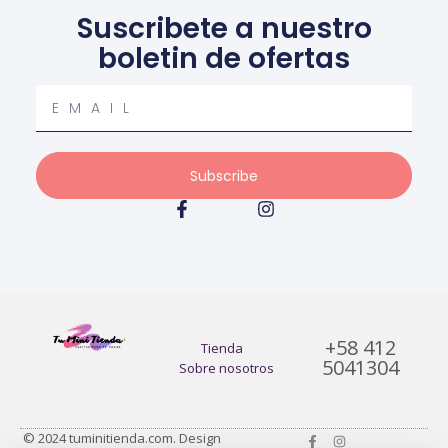
Suscribete a nuestro
boletin de ofertas
Your
email
Subscribe
F
I
a
n
c
s
e
t
b
a
o
g
o
r
k
a
+58 412
-
m
Tienda
5041304
f
Sobre nosotros
F
I
© 2024 tuminitienda.com. Design
a
n