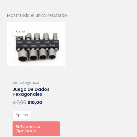
Mostrando el único resultado
Original
Current
Este
price
price
Sale!
producto
was:
is:
tiene
$12,00.
$10,00.
múltiples
variantes.
Las
opciones
Sin categorizar
se
Juego De Dados
pueden
Hexagonales
elegir
$
12,00
$
10,00
en
9pc set
la
página
Seleccionar
Opciones
de