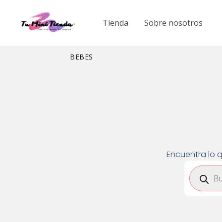
Ir
al
Tienda
Sobre nosotros
contenido
BEBES
Encuentra lo q
Búsqued
de
product