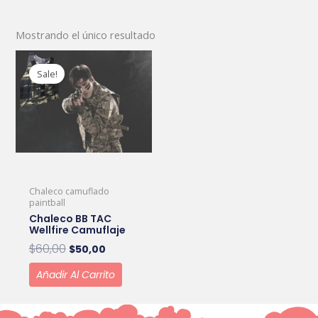
Mostrando el único resultado
Original
Current
price
price
Sale!
was:
is:
$60,00.
$50,00.
Chaleco camuflado
paintball
Chaleco BB TAC
Wellfire Camuflaje
$
60,00
$
50,00
Añadir Al Carrito