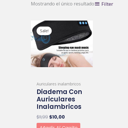
Filter
Mostrando el único resultado
Original
Current
price
price
Sale!
was:
is:
$11,99.
$10,00.
Auriculares inalambricos
Diadema Con
Auriculares
Inalambricos
$
11,99
$
10,00
Añadir Al Carrito