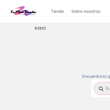
Ir
al
Tienda
Sobre nosotros
contenido
BEBES
Encuentra lo q
Búsqued
de
product