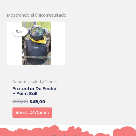
Mostrando el único resultado
Original
Current
price
price
Sale!
was:
is:
$60,00.
$45,00.
Deportes, salud y Fitness
Protector De Pecho
– Paint Ball
$
60,00
$
45,00
Añadir Al Carrito