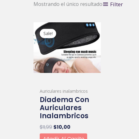
Filter
Mostrando el único resultado
Original
Current
price
price
Sale!
was:
is:
$11,99.
$10,00.
Auriculares inalambricos
Diadema Con
Auriculares
Inalambricos
$
11,99
$
10,00
Añadir Al Carrito