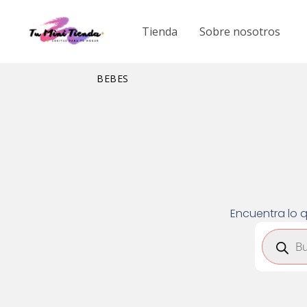
Ir
al
Tienda
Sobre nosotros
contenido
BEBES
Encuentra lo q
Búsqued
de
product