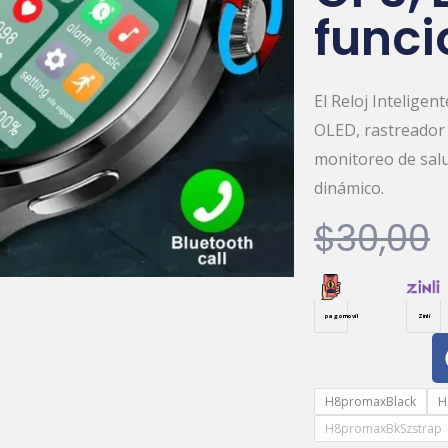
funci
El Reloj Inteligen
OLED, rastreador 
monitoreo de salu
dinámico.
$
30,00
pagomovil
Zinli
Reloj
H8promaxBlack
H
Inteligente
H8promaxBkSzstrap