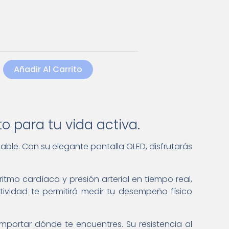
o
e
b
o
r
e
k
Añadir Al Carrito
o para tu vida activa.
able. Con su elegante pantalla OLED, disfrutarás
itmo cardíaco y presión arterial en tiempo real,
ividad te permitirá medir tu desempeño físico
mportar dónde te encuentres. Su resistencia al