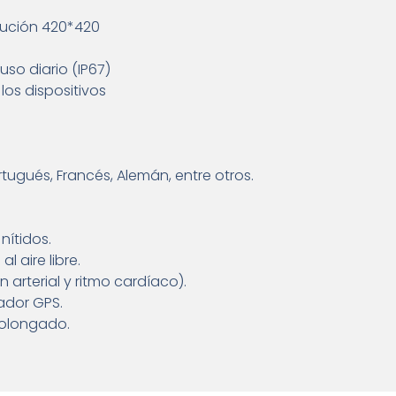
lución 420*420
so diario (IP67)
os dispositivos
rtugués, Francés, Alemán, entre otros.
nítidos.
l aire libre.
 arterial y ritmo cardíaco).
ador GPS.
rolongado.