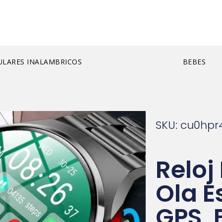
ULARES INALAMBRICOS
BEBES
SKU: cu0hp
Reloj
Ola E
GPS, 