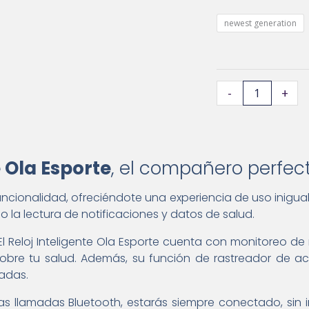
Ola
Esporte
newest generation
con
GPS,
Bluetooth
-
+
y
funciones
cantidad
e Ola Esporte
, el compañero perfect
uncionalidad, ofreciéndote una experiencia de uso inigual
ndo la lectura de notificaciones y datos de salud.
 Reloj Inteligente Ola Esporte cuenta con monitoreo de r
re tu salud. Además, su función de rastreador de act
madas.
as llamadas Bluetooth, estarás siempre conectado, sin i