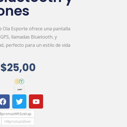
ones
te Ola Esporte ofrece una pantalla
GPS, llamadas Bluetooth, y
d, perfecto para un estilo de vida
Original
Current
$
25,00
Price
Price
Was:
Is:
USDT
F
T
Y
$30,00.
$25,00.
a
w
o
c
i
u
8promaxWhSzstrap
e
t
t
H8promaxSiliver
b
t
u