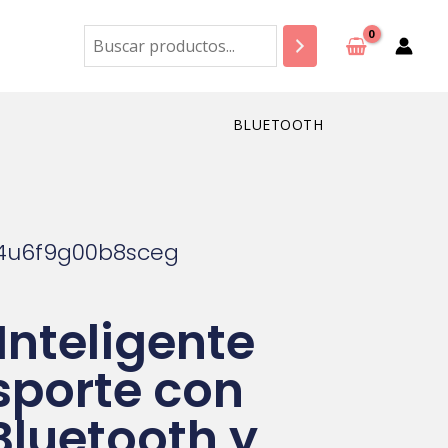
Buscar
BLUETOOTH
r4u6f9g00b8sceg
 Inteligente
sporte con
Bluetooth y