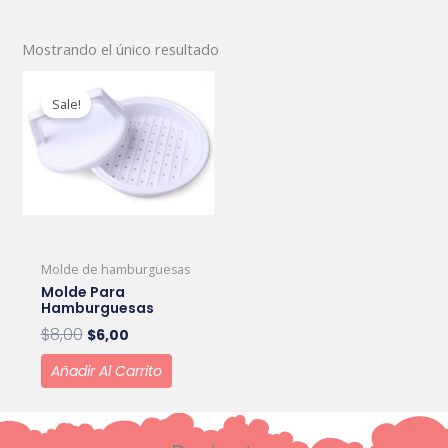
Mostrando el único resultado
Original
Current
price
price
Sale!
was:
is:
$8,00.
$6,00.
Molde de hamburguesas
Molde Para
Hamburguesas
$
8,00
$
6,00
Añadir Al Carrito