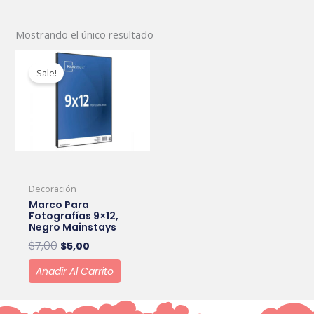
Mostrando el único resultado
Original
Current
price
price
Sale!
was:
is:
$7,00.
$5,00.
Decoración
Marco Para
Fotografías 9×12,
Negro Mainstays
$
7,00
$
5,00
Añadir Al Carrito