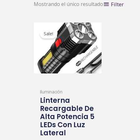
Filter
Mostrando el único resultado
Original
Current
price
price
Sale!
was:
is:
$15,00.
$12,00.
Iluminación
Linterna
Recargable De
Alta Potencia 5
LEDs Con Luz
Lateral