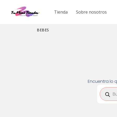
Ir
al
Tienda
Sobre nosotros
contenido
BEBES
Encuentra lo q
Búsqued
de
product